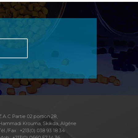
Z.A.C Partie 02 portion 28,
Hammadi Krouma, Skikda, Algérie
Tél./Fax : +213(0) 038 93 18 34
Mob.: +213(0) 0660 57 14 36