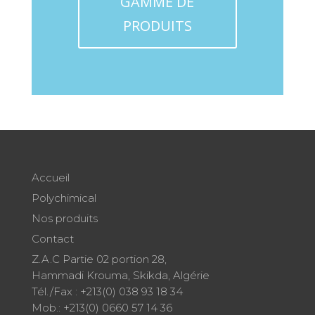
GAMME DE
PRODUITS
Accueil
Polychimical
Nos produits
Contact
Z.A.C Partie 02 portion 28,
Hammadi Krouma, Skikda, Algérie
Tél./Fax : +213(0) 038 93 18 34
Mob.: +213(0) 0660 57 14 36