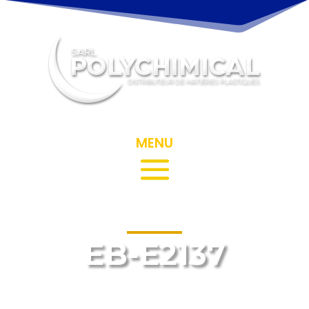
MENU
EB-E2137